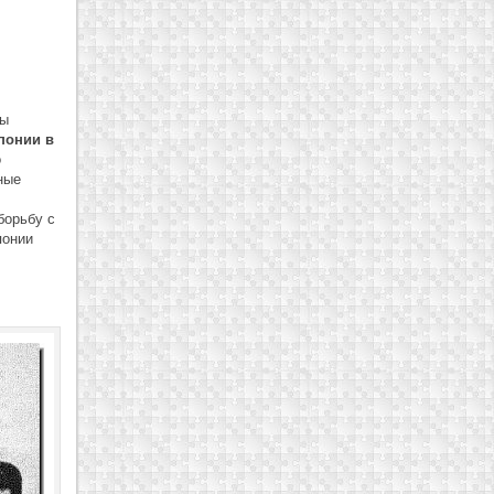
цы
понии в
o
ные
борьбу с
понии