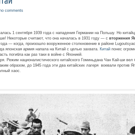
итай
no comments
алась 1 сентября 1939 года с нападения Германии на Польшу. Но китай
ше! Некоторые считают, что она началась в 1931 году — с
вторжения Я
ода — когда, произошло вооруженное столкновение в районе Lugoutsya
гда японская армия напала на Китай с целью захвата.
Китай
понес огром
сть погибла как раз таки в войне с Японией.
еря. Режим националистического китайского Гоминьдана Чан Кай-ши вел 
аким образом, до 1945 года эти два китайских лагеря воевали против Я
олный хаос.