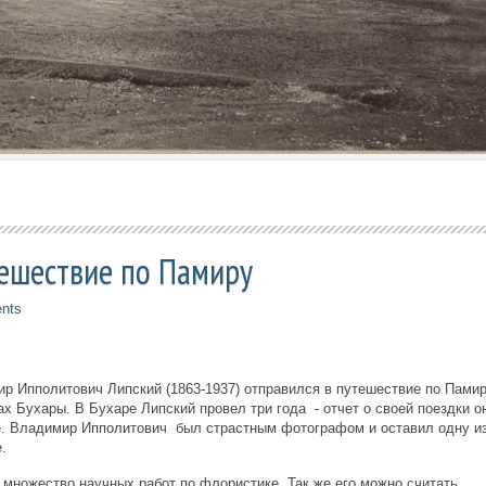
ешествие по Памиру
nts
мир Ипполитович Липский (1863-1937) отправился в путешествие по Памир
ах Бухары. В Бухаре Липский провел три года - отчет о своей поездки о
ге. Владимир Ипполитович был страстным фотографом и оставил одну и
.
 множество научных работ по флористике. Так же его можно считать