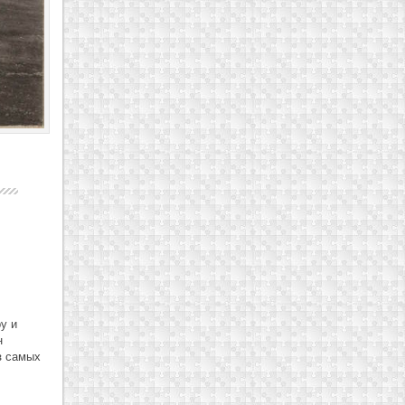
у и
н
з самых