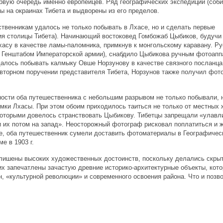
рвую очередь именно европейцев. Ряд географических экспедиций (соб
 на окраинах Тибета и выдворены из его пределов.
ственникам удалось не только побывать в Лхасе, но и сделать первые
ия столицы Тибета). Начинающий востоковед Гомбожаб Цыбиков, будучи
хасу в качестве ламы-паломника, примкнув к монгольскому каравану. Ру
с Генштабом Императорской армии), снабдило Цыбикова ручным фотоапп
далось побывать калмыку Овше Норзунову в качестве связного посланца
овторном поручении представителя Тибета, Норзунов также получил фот
ности оба путешественника с небольшим разрывом не только побывали, 
мки Лхасы. При этом обоим приходилось таиться не только от местных 
 которыми довелось странствовать Цыбикову. Тибетцы запрещали «улавл
и их потом на запад». Неосторожный фотограф рисковал поплатиться и 
е, оба путешественник сумели доставить фотоматериалы в Географичес
е в 1903 г.
лишены высоких художественных достоинств, поскольку делались скрыт
их запечатлены зачастую древние историко-архитектурные объекты, кот
, «культурной революции» и современного освоения района. Что и позв