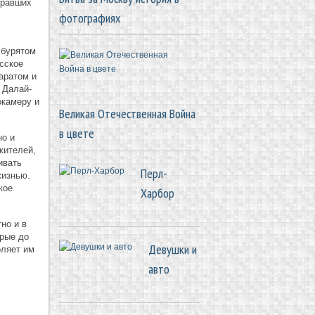
иравших
фотографиях
 бурятом
сское
аратом и
 Далай-
окамеру и
Великая Отечественная Война
в цвете
но и
жителей,
ивать
Перл-
жизнью.
кое
Харбор
но и в
орые до
Девушки и
оляет им
авто