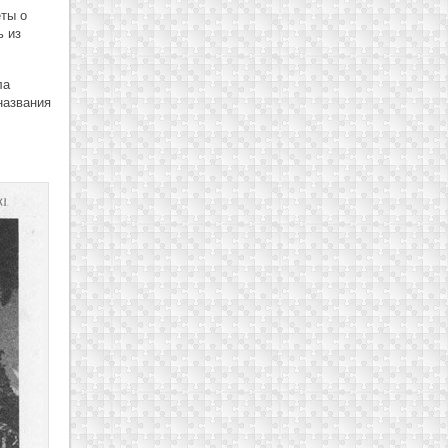
ты о
ь из
ла
названия