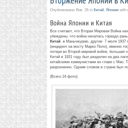
Вторжение Японии в К
Опубликовано
Янв. 26
in
Китай
,
Япония
with
Война Японии и Китая
Все считают, что Вторая Мировая Война нач
убеждены, что война началась гораздо рань
Китай
в Маньчжурию, другие 7 июля 1937 г
(инцидент на мосту Марко Поло), именно то
потери во Второй мировой войне, большая ча
Китай в 1931 году был разделен на два лаг
китайскими коммунистами во главе с Мао. Т
разрозненно. Одним словом в стране был п
(Всего 24 фото)