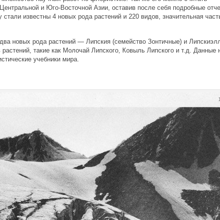
ентральной и Юго-Восточной Азии, оставив после себя подробные отче
 стали известны 4 новых рода растений и 220 видов, значительная част
два новых рода растений — Липския (семейство Зонтичные) и Липскиэл
 растений, такие как Молочай Липского, Ковыль Липского и т.д. Данные 
истические учебники мира.