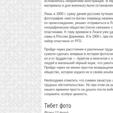
осложнялось неприятием иностранцев. В пе
материалы и для военных) были остановлены
Лишь в 1900 г. сразу двоим русским путеше
фотографии «места богов» (перевод назван
по происхождению, решает отправиться в Л
географическое общество (тесно связанно 
пластинами. К тому времени в Лхасе уже у
ламы в Россию Доржиева. И в 1900 г. при п
набор пластинок от РГО.
Пройдя через расстояния и различные труд
сумели сделать впервые в истории фотосни
но и от буддистов — бурятов и монголов с
людей в маленький чёрный ящик, что увезт
Пройдя через не менее простое возвращени
общество, которое издало их в своём альбом
Необходимо отметить что снимки зачастую 
трудных обстоятельствах. Но при этом на н
нашего времени просто не дошли после войн
сохранять особую ценность.
Тибет фото
(Всего 12 фото)