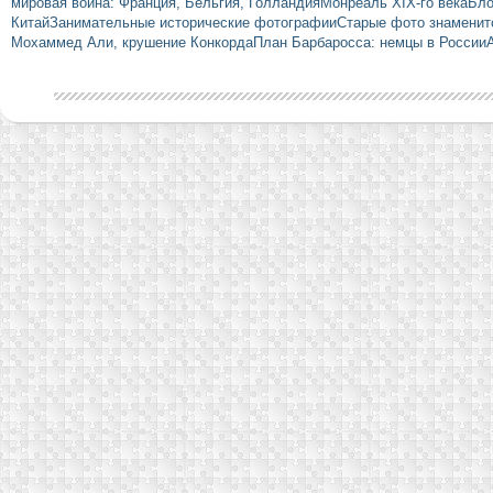
мировая война: Франция, Бельгия, Голландия
Монреаль XIX-го века
Бло
Китай
Занимательные исторические фотографии
Старые фото знаменит
Мохаммед Али, крушение Конкорда
План Барбаросса: немцы в России