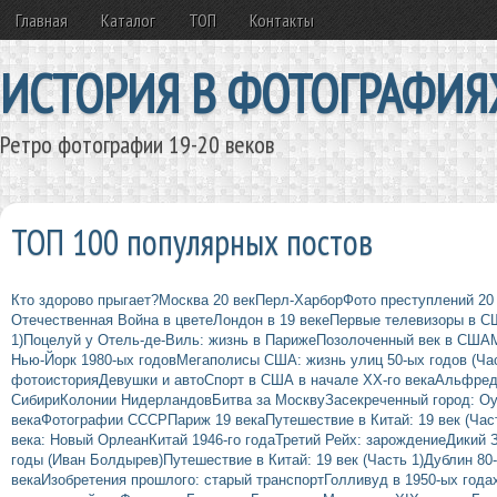
Главная
Каталог
ТОП
Контакты
ИСТОРИЯ В ФОТОГРАФИЯ
Ретро фотографии 19-20 веков
ТОП 100 популярных постов
Кто здорово прыгает?
Москва 20 век
Перл-Харбор
Фото преступлений 20
Отечественная Война в цвете
Лондон в 19 веке
Первые телевизоры в 
1)
Поцелуй у Отель-де-Виль: жизнь в Париже
Позолоченный век в США
Нью-Йорк 1980-ых годов
Мегаполисы США: жизнь улиц 50-ых годов (Час
фотоистория
Девушки и авто
Спорт в США в начале ХХ-го века
Альфред
Сибири
Колонии Нидерландов
Битва за Москву
Засекреченный город: О
века
Фотографии СССР
Париж 19 века
Путешествие в Китай: 19 век (Час
века: Новый Орлеан
Китай 1946-го года
Третий Рейх: зарождение
Дикий 
годы (Иван Болдырев)
Путешествие в Китай: 19 век (Часть 1)
Дублин 80
века
Изобретения прошлого: старый транспорт
Голливуд в 1950-ых года