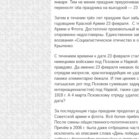
января. Тем не менее праздник приурочиваю
переносят оба праздника на выходной — 23
Затем в течении трёх лет праздник был заб
годовщине Красной Армии 23 февраля. .С т
Армии и Флота. Достаточно произвольный в
откровенно недостоверны. Единственное за
воззвания «Социалистическое отечество в 
Крыленко.
С течением времени к дате 23 февраля ста
немецкими войсками под Псковом и Нарвой
правдиво. Да именно 23 февраля никаких б
отрядам матросов, красногвардейцев не уда
паники элементарно бежали. И тем ценнее с
латышских рот под Псковом сумевших задер
интернационалистов) под Нарвой, также сд
1918 г. А 4 марта Псковскому отряду удало
дата?
За последующие годы праздник проделал д
Советской армии и флота. Всё более прибл
После смены общественного-политического 
Причём в 2006 г. была даже отброшена част
исключить из описания слова «День победы
собраны фотографии посвящённые первым б