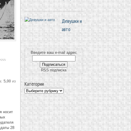
Девушки и
авто
Введите ваш e-mail адрес
RSS подписка
а:
5,00
из
Категории
я носит
ных
едателя
 даты 28