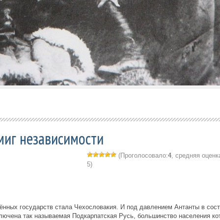
миг независимости
(Проголосовало:
4
, средняя оценк
5)
ённых государств стала Чехословакия. И под давлением Антанты в сос
лючена так называемая Подкарпатская Русь, большинство населения ко