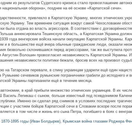
 одним из результатов Судетского кризиса стало провозглашение автоно
я национальная оборона», позднее на её основе «Карпатской сечи».
ударственности, привлекло в Карпатскую Украину, многих этнических укр
тскую Украину. Тем временем ситуация вокруг самой Чехословакии обост
ки была отдана во власть агрессоров. В соответствии с договорённост
Польша аннексировала Тешинскую область, а Карпатская Украина должн
 1939 года венгерские войска начали оккупацию Карпатской Украины. Кар
ем и в большинстве ещё вчера обычные гражданские люди, оказали нео
мия безвольно склонившаяся перед агрессорами, так же выступила прот
и Августин Волошин провозгласил независимость Карпатской Украины. И
лашения независимости политики бежали, бросив всех на произвол судьб
ою на Татарском перевале, в спину украинцам ударили ещё один нацист
 Румынию сечевиков румынские пограничники грабили до исподнего и 
тской Украины партизанили ещё в течение месяца.
автономии, в край прибыли множество этнических украинцев. В их числ
Ш Василь Лепикаш с сыном, больше известный под псевдонимом Калени
публики. Именно он сделал ряд снимков в условиях последних трагиче
кции с участием бойцов Карпатской сечи в Словакии вскоре после пора
вляется в том числе и жизнь его сына Петра, погибшего в боях с венгра
 1870-1895 годы (Иван Болдырев)
,
Крымская война глазами Роджера Фе