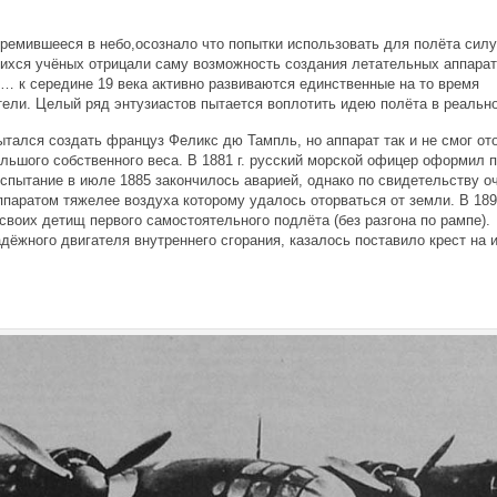
тремившееся в небо,осознало что попытки использовать для полёта силу
ихся учёных отрицали саму возможность создания летательных аппарат
 к середине 19 века активно развиваются единственные на то время
ели. Целый ряд энтузиастов пытается воплотить идею полёта в реально
тался создать француз Феликс дю Тампль, но аппарат так и не смог от
льшого собственного веса. В 1881 г. русский морской офицер оформил 
испытание в июле 1885 закончилось аварией, однако по свидетельству о
паратом тяжелее воздуха которому удалось оторваться от земли. В 189
своих детищ первого самостоятельного подлёта (без разгона по рампе).
адёжного двигателя внутреннего сгорания, казалось поставило крест на 