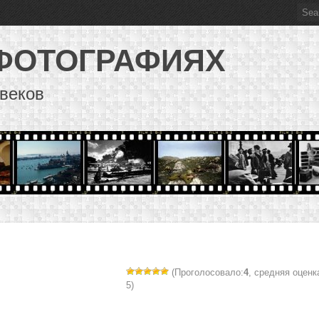
 ФОТОГРАФИЯХ
веков
(Проголосовало:
4
, средняя оценк
5)