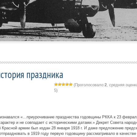
история праздника
(Проголосовало:
2
, средняя оценк
5)
признавался «…приурочивание празднества годовщины РККА к 23 феврал
арактер и не совпадает с историческими датами.» Декрет Совета народ
 Красной армии был издан 28 января 1918 г. И даже предложение предс
отпраздновать в 1919 году первую годовщину рассматривало в качестве