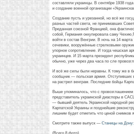
составляли украинцы. В сентябре 1938 года
и создание военной организации «Украинска
Создание пусть и урезанной, но всё же гос
разных частей света, не принимавших Сове
Преданная союзной Францией, она фактичес
собой, Германия оккупировала саму Чехию,
войти в состав Венгрии. В ночь на 14 марта
сечевики, вооружённые стрелковыми оружи
упорное сопротивление. И тогда чешская ар
украинцев. И 15 марта президент республик
обычно, уже через два часа по сле провозг
И всё же силы были неравны. К тому же в б
сообщник — польская армия. Отступивших в
на растрел венграм. Последние бойцы Карпа
Выше упоминалось, что с провозглашением 
представитель украинской диаспоры в САС
— бывший деятель Украинской народной рес
Карпатской Украины и позднейшие реконстру
лишним будет отметить что ценой снимков я
Смотрите также выпуск —
Станицы на Дону:
(Всего 8 фото)