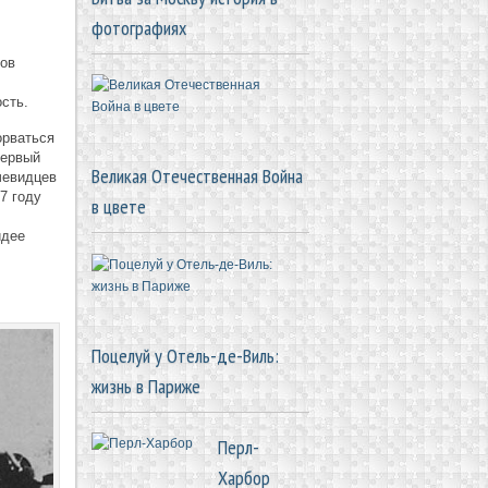
фотографиях
ов
сть.
орваться
первый
Великая Отечественная Война
чевидцев
7 году
в цвете
идее
Поцелуй у Отель-де-Виль:
жизнь в Париже
Перл-
Харбор