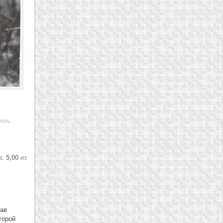
а:
5,00
из
тав
торой