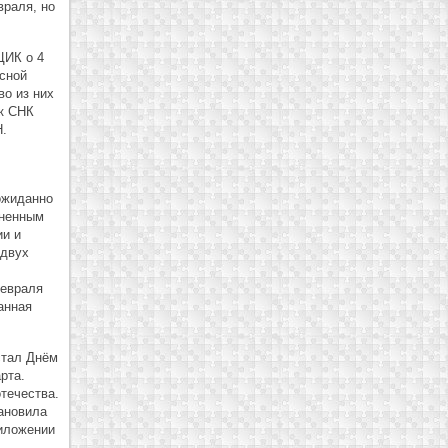
враля, но
ЦИК о 4
сной
во из них
к СНК
.
ожиданно
зненным
ии и
 двух
февраля
анная
стал Днём
рта.
течества.
тановила
риложении