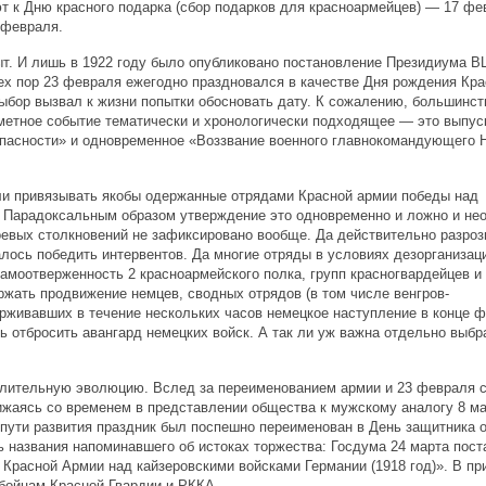
т к Дню красного подарка (сбор подарков для красноармейцев) — 17 фе
 февраля.
ыт. И лишь в 1922 году было опубликовано постановление Президиума В
ех пор 23 февраля ежегодно праздновался в качестве Дня рождения Кра
ыбор вызвал к жизни попытки обосновать дату. К сожалению, большинст
метное событие тематически и хронологически подходящее — это выпус
опасности» и одновременное «Воззвание военного главнокомандующего Н
ли привязывать якобы одержанные отрядами Красной армии победы над
. Парадоксальным образом утверждение это одновременно и ложно и не
оевых столкновений не зафиксировано вообще. Да действительно разро
лось победить интервентов. Да многие отряды в условиях дезорганизац
амоотверженность 2 красноармейского полка, групп красногвардейцев и
жать продвижение немцев, сводных отрядов (в том числе венгров-
ерживавших в течение нескольких часов немецкое наступление в конце 
сь отбросить авангард немецких войск. А так ли уж важна отдельно выбр
лительную эволюцию. Вслед за переименованием армии и 23 февраля 
ижаясь со временем в представлении общества к мужскому аналогу 8 ма
пути развития праздник был поспешно переименован в День защитника о
ь названия напоминавшего об истоках торжества: Госдума 24 марта пос
 Красной Армии над кайзеровскими войсками Германии (1918 год)». В п
ойцам Красной Гвардии и РККА.