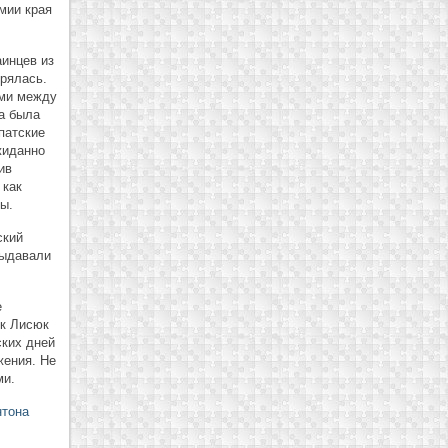
мии края
аинцев из
рялась.
ями между
а была
патские
жиданно
ив
 как
ы.
ский
выдавали
е
к Лисюк
ских дней
жения. Не
ми.
нтона