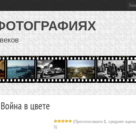
 ФОТОГРАФИЯХ
веков
 Война в цвете
(Проголосовало:
1
, средняя оценк
5)