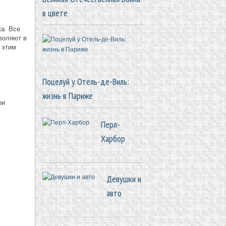
в цвете
ка. Все
воляют в
 этим
Поцелуй у Отель-де-Виль:
жизнь в Париже
ои
Перл-
Харбор
Девушки и
авто